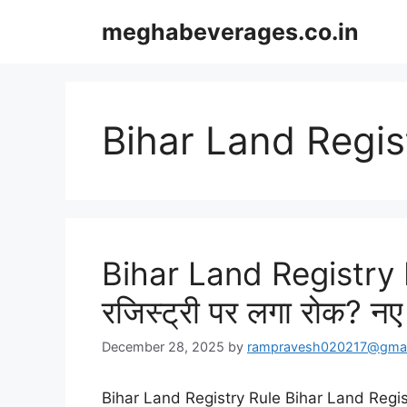
Skip
meghabeverages.co.in
to
content
Bihar Land Regis
Bihar Land Registry R
रजिस्ट्री पर लगा रोक? न
December 28, 2025
by
rampravesh020217@gmai
Bihar Land Registry Rule Bihar Land Registry 