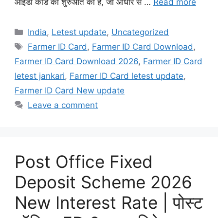
आईडी कार्ड की शुरुआत की है, जो आधार से …
Read more
Categories
India
,
Letest update
,
Uncategorized
Tags
Farmer ID Card
,
Farmer ID Card Download
,
Farmer ID Card Download 2026
,
Farmer ID Card
letest jankari
,
Farmer ID Card letest update
,
Farmer ID Card New update
Leave a comment
Post Office Fixed
Deposit Scheme 2026
New Interest Rate | पोस्ट