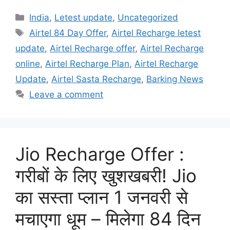
Categories
India
,
Letest update
,
Uncategorized
Tags
Airtel 84 Day Offer
,
Airtel Recharge letest
update
,
Airtel Recharge offer
,
Airtel Recharge
online
,
Airtel Recharge Plan
,
Airtel Recharge
Update
,
Airtel Sasta Recharge
,
Barking News
Leave a comment
Jio Recharge Offer :
गरीबों के लिए खुशखबरी! Jio
का सस्ता प्लान 1 जनवरी से
मचाएगा धूम – मिलेगा 84 दिन