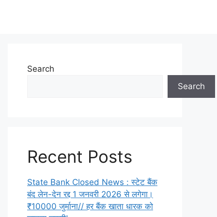
Search
Search
Recent Posts
State Bank Closed News : स्टेट बैंक
बंद लेन-देन रद्द 1 जनवरी 2026 से लगेगा।
₹10000 जुर्माना// हर बैंक खाता धारक को