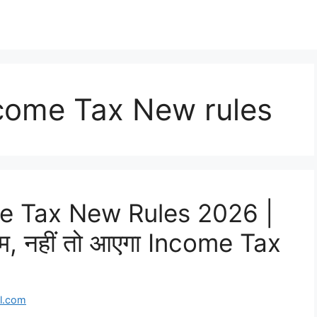
ncome Tax New rules
e Tax New Rules 2026 |
ियम, नहीं तो आएगा Income Tax
l.com