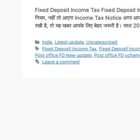
Fixed Deposit Income Tax Fixed Deposit In
नियम, नहीं तो आएगा Income Tax Notice अगर आपन
रखी है, तो यह खबर आपके लिए बेहद जरूरी है। साल 202
Categories
India
,
Letest update
,
Uncategorized
Tags
Fixed Deposit Income Tax
,
Fixed Deposit Inco
Post office FD New update
,
Post office FD sche
Leave a comment