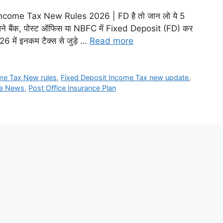
come Tax New Rules 2026 | FD है तो जान लो ये 5
े बैंक, पोस्ट ऑफिस या NBFC में Fixed Deposit (FD) कर
6 में इनकम टैक्स से जुड़े …
Read more
me Tax New rules
,
Fixed Deposit Income Tax new update
,
me News
,
Post Office Insurance Plan