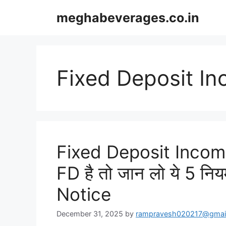
Skip
meghabeverages.co.in
to
content
Fixed Deposit I
Fixed Deposit Incom
FD है तो जान लो ये 5 न
Notice
December 31, 2025
by
rampravesh020217@gmai