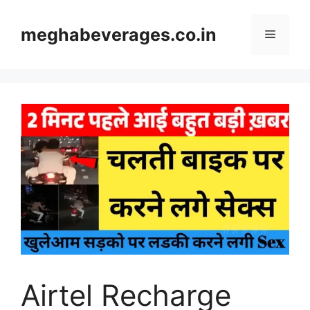
Skip
to
meghabeverages.co.in
Menu
content
Airtel Recharge