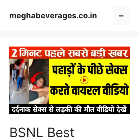
Skip
to
meghabeverages.co.in
Menu
content
BSNL Best