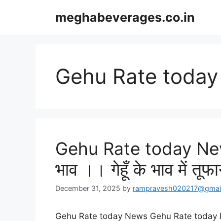
Skip
meghabeverages.co.in
to
content
Gehu Rate today
Gehu Rate today News:
भाव ।। गेहूँ के भाव में तूफ
December 31, 2025
by
rampravesh020217@gmai
Gehu Rate today News Gehu Rate today News: 24