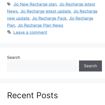
Tags
Jio New Recharge plan
,
Jio Recharge letest
News
,
Jio Recharge letest update
,
Jio Recharge
new update
,
Jio Recharge Pack
,
Jio Recharge
Plan
,
Jio Recharge Plan News
Leave a comment
Search
Search
Recent Posts