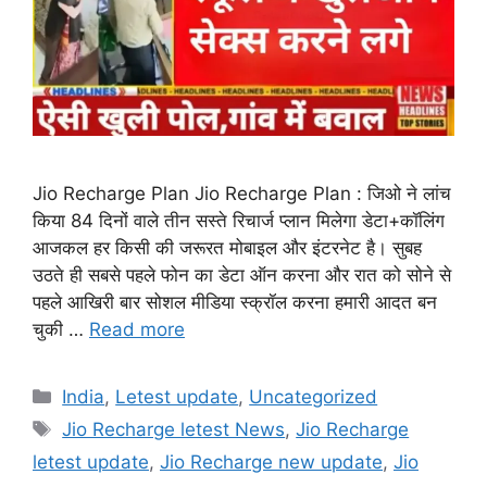
Jio Recharge Plan Jio Recharge Plan : जिओ ने लांच
किया 84 दिनों वाले तीन सस्ते रिचार्ज प्लान मिलेगा डेटा+कॉलिंग
आजकल हर किसी की जरूरत मोबाइल और इंटरनेट है। सुबह
उठते ही सबसे पहले फोन का डेटा ऑन करना और रात को सोने से
पहले आखिरी बार सोशल मीडिया स्क्रॉल करना हमारी आदत बन
चुकी …
Read more
Categories
India
,
Letest update
,
Uncategorized
Tags
Jio Recharge letest News
,
Jio Recharge
letest update
,
Jio Recharge new update
,
Jio