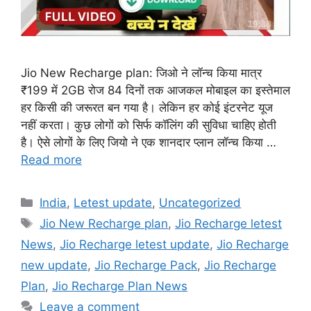
Jio New Recharge plan: जिओ ने लॉन्च किया मात्र
₹199 में 2GB रोज 84 दिनों तक आजकल मोबाइल का इस्तेमाल
हर किसी की जरूरत बन गया है। लेकिन हर कोई इंटरनेट यूज
नहीं करता। कुछ लोगों को सिर्फ कॉलिंग की सुविधा चाहिए होती
है। ऐसे लोगों के लिए जियो ने एक शानदार प्लान लॉन्च किया …
Read more
Categories
India
,
Letest update
,
Uncategorized
Tags
Jio New Recharge plan
,
Jio Recharge letest
News
,
Jio Recharge letest update
,
Jio Recharge
new update
,
Jio Recharge Pack
,
Jio Recharge
Plan
,
Jio Recharge Plan News
Leave a comment