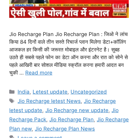
Jio Recharge Plan Jio Recharge Plan : जिओ ने लांच
किया 84 दिनों वाले तीन सस्ते रिचार्ज प्लान मिलेगा डेटा+कॉलिंग
आजकल हर किसी की जरूरत मोबाइल और इंटरनेट है। सुबह
उठते ही सबसे पहले फोन का डेटा ऑन करना और रात को सोने से
पहले आखिरी बार सोशल मीडिया स्क्रॉल करना हमारी आदत बन
चुकी …
Read more
Categories
India
,
Letest update
,
Uncategorized
Tags
Jio Recharge letest News
,
Jio Recharge
letest update
,
Jio Recharge new update
,
Jio
Recharge Pack
,
Jio Recharge Plan
,
Jio Recharge
Plan new
,
Jio Recharge Plan News
Leave a comment